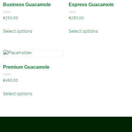
Business Guacamole
Express Guacamole
Rated
Rated
€
290.00
€
290.00
0
0
out
out
of
of
Select options
Select options
5
5
Premium Guacamole
Rated
€
490.00
0
out
of
Select options
5